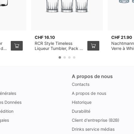
CHF 16.10
CHF 21.90
er
RCR Style Timeless
Nachtmann
 de
Liqueur Tumbler, Pack de
Verre à Wh
6
de 4
A propos de nous
Contacts
énérales
A propos de nous
des Données
Historique
édition
Durabilité
gales
Client d'entreprise (B2B)
Drinks service médias