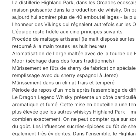
La distillerie Highland Park, dans les Orcades écossai
maison puissante dans la production de whisky. On p
aujourd'hui admirer plus de 40 embouteillages - la pl
l'honneur des Vikings qui régnaient autrefois sur les 
L'équipe reste fidèle aux cinq principes suivants:
Procédé de maltage artisanal (le malt disposé sur les
retourné à la main toutes les huit heures)
Aromatisation de l'orge maltée avec de la tourbe de 
Moor (séchage dans des fours traditionnels)
Mûrissement en fûts de sherry de fabrication spécial
remplissage avec du sherry espagnol à Jerez)
Mûrissement dans un climat frais et tempéré
Période de repos d'un mois après l’assemblage de diff
Le Dragon Legend Whisky présente un côté particuli
aromatique et fumé. Cette mise en bouteille a une te
plus élevée que les autres whiskys Highland Park – m
combien exactement. On ne peut compter que sur so
du goût. Les influences sucrées-épicées du fût de she
également très évidentes. Dans l'ensemble, le Highla