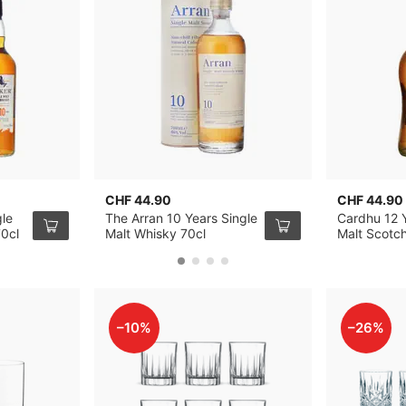
CHF 44.90
CHF 44.90
gle
The Arran 10 Years Single
Cardhu 12 Y
70cl
Malt Whisky 70cl
Malt Scotc
–10%
–26%