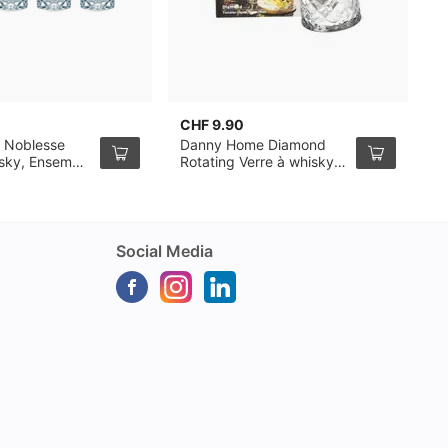
CHF 9.90
C
 Noblesse
Danny Home Diamond
R
isky, Ensemble
Rotating Verre à whisky
3
32cl, pack de 6
Social Media