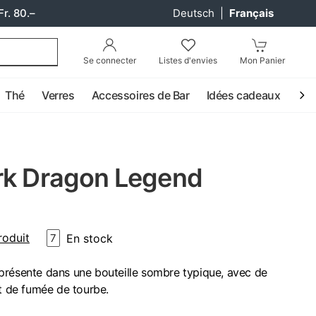
Fr. 80.–
Deutsch
|
Français
Se connecter
Listes d'envies
Mon Panier
Thé
Verres
Accessoires de Bar
Idées cadeaux
Coc
rk Dragon Legend
roduit
En stock
7
présente dans une bouteille sombre typique, avec de
et de fumée de tourbe.