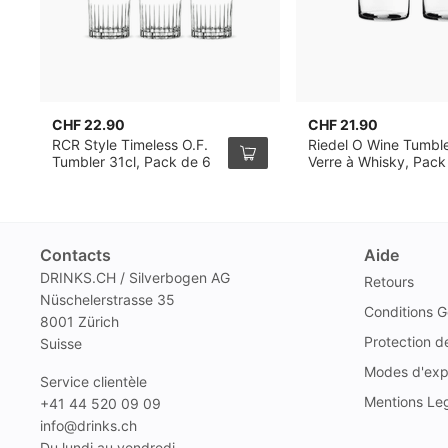
CHF 22.90
CHF 21.90
RCR Style Timeless O.F.
Riedel O Wine Tumbl
Tumbler 31cl, Pack de 6
Verre à Whisky, Pack
2
Contacts
Aide
DRINKS.CH / Silverbogen AG
Retours
Nüschelerstrasse 35
Conditions G
8001 Zürich
Protection 
Suisse
Modes d'exp
Service clientèle
Mentions Le
+41 44 520 09 09
info@drinks.ch
Du lundi au vendredi