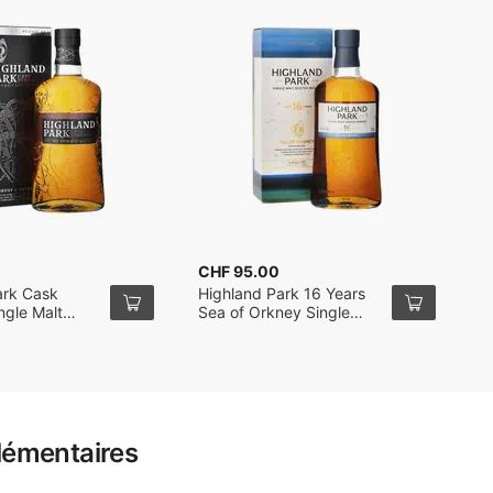
CHF 95.00
C
ark Cask
Highland Park 16 Years
H
ngle Malt
Sea of Orkney Single
S
l
Malt Whisky 70cl
lémentaires