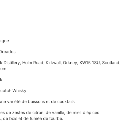
agne
 Orcades
k Distillery, Holm Road, Kirkwall, Orkney, KW15 1SU, Scotland,
dom
rk
Scotch Whisky
une variété de boissons et de cocktails
s de zestes de citron, de vanille, de miel, d'épices
, de bois et de fumée de tourbe.