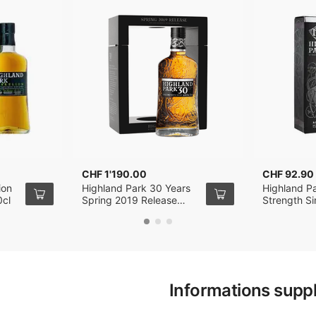
CHF 1'190.00
CHF 92.90
ion
Highland Park 30 Years
Highland P
0cl
Spring 2019 Release
Strength Si
Single Malt Whisky 70cl
Whisky 70c
Informations supp