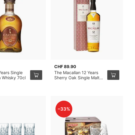
CHF 89.90
C
ears Single
The Macallan 12 Years
O
h Whisky 70cl
Sherry Oak Single Malt
M
Whisky 70cl
–33%