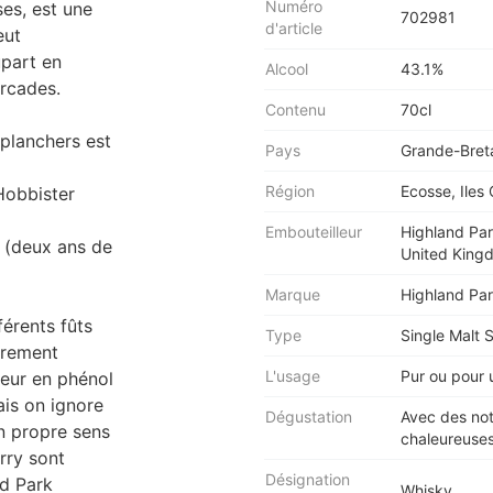
Numéro
ses, est une
702981
d'article
eut
upart en
Alcool
43.1%
Orcades.
Contenu
70cl
 planchers est
Pays
Grande-Bret
Région
Ecosse, Iles
Hobbister
Embouteilleur
Highland Par
e (deux ans de
United King
Marque
Highland Pa
érents fûts
Type
Single Malt 
èrement
L'usage
Pur ou pour 
neur en phénol
ais on ignore
Dégustation
Avec des note
n propre sens
chaleureuses
rry sont
Désignation
nd Park
Whisky