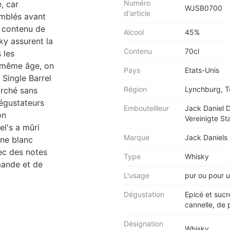
Numéro
, car
WJSB0700
d'article
emblés avant
e contenu de
Alcool
45%
ky assurent la
Contenu
70cl
 les
e même âge, on
Pays
Etats-Unis
 Single Barrel
Région
Lynchburg, 
arché sans
dégustateurs
Embouteilleur
Jack Daniel 
on
Vereinigte St
el's a mûri
Marque
Jack Daniels
ne blanc
ec des notes
Type
Whisky
mande et de
L'usage
pur ou pour u
Dégustation
Epicé et sucr
cannelle, de 
Désignation
Whisky