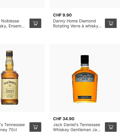
CHF 9.90
C
 Noblesse
Danny Home Diamond
L
isky, Ensemble
Rotating Verre à whisky
V
32cl, pack de 6
CHF 34.90
C
l's Tennessee
Jack Daniel's Tennessee
H
ney 70cl
Whiskey Gentleman Jack
P