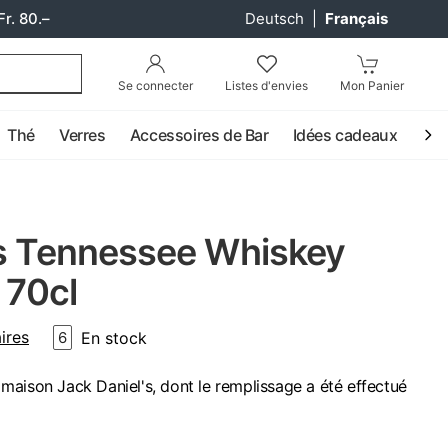
Fr. 80.–
Deutsch
|
Français
Se connecter
Listes d'envies
Mon Panier
Thé
Verres
Accessoires de Bar
Idées cadeaux
Coc
's Tennessee Whiskey
 70cl
ires
En stock
6
aison Jack Daniel's, dont le remplissage a été effectué