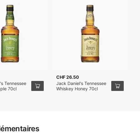
CHF 26.50
C
l's Tennessee
Jack Daniel's Tennessee
J
ple 70cl
Whiskey Honey 70cl
W
D
lémentaires