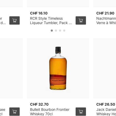
CHF 16.10
CHF 21.90
er
RCR Style Timeless
Nachtmann
 de
Liqueur Tumbler, Pack de
Verre à Wh
6
de 4
CHF 32.70
CHF 26.50
see
Bulleit Bourbon Frontier
Jack Danie
cl
Whiskey 70cl
Whiskey Ho