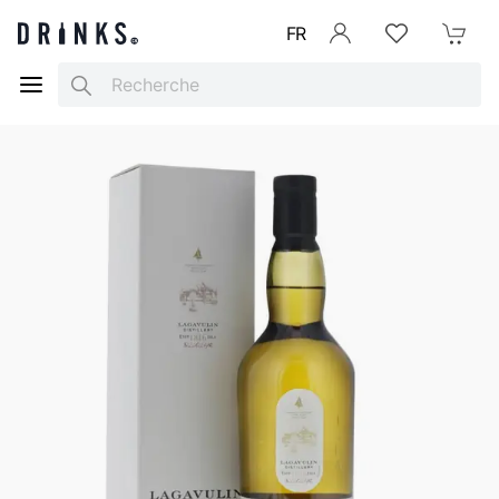
FR
Se connecter
Listes d'envies
Mon Pani
Search