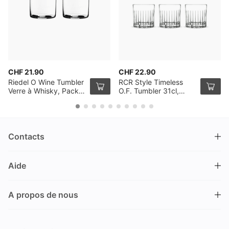
CHF 21.90
CHF 22.90
Riedel O Wine Tumbler
RCR Style Timeless
Verre à Whisky, Pack
O.F. Tumbler 31cl,
de 2
Pack de 6
Contacts
DRINKS.CH / Silverbogen AG
Aide
Nüschelerstrasse 35
8001 Zürich
FAQ
Suisse
A propos de nous
Processus de commande
Service clientèle
Contacts
Encaisser un bon
+41 44 520 09 09