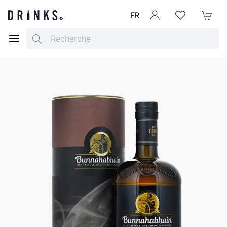
FR
Se connecter
Listes d'envies
Mon Pani
Search