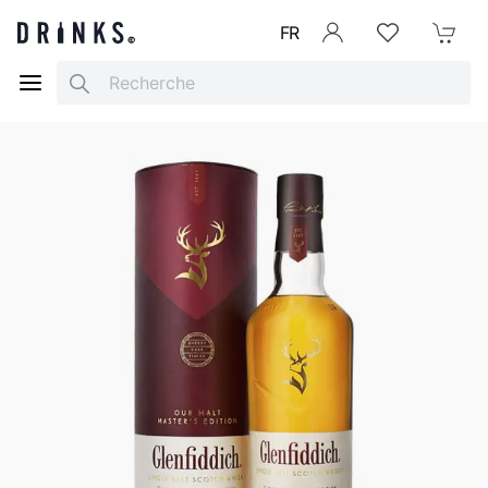
FR
Se connecter
Listes d'envies
Mon Pani
Search