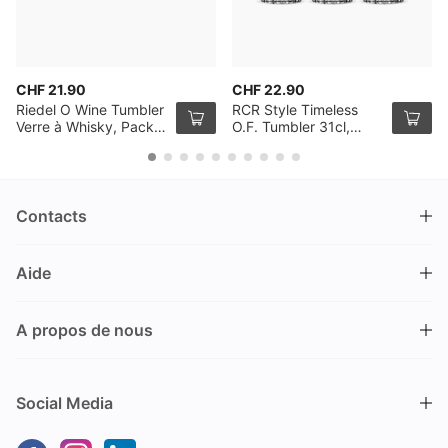
CHF 21.90
CHF 22.90
Riedel O Wine Tumbler
RCR Style Timeless
Verre à Whisky, Pack
O.F. Tumbler 31cl,
de 2
Pack de 6
Contacts
DRINKS.CH / Silverbogen AG
Aide
Nüschelerstrasse 35
8001 Zürich
FAQ
Suisse
A propos de nous
Processus de commande
Service clientèle
Contacts
Encaisser un bon
+41 44 520 09 09
Social Media
info@drinks.ch
A propos de nous
Livraison & Pick-up
Du lundi au vendredi
Historique
Options de Payement
9.00 – 12.00 et de 13.30 – 17.00