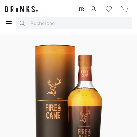
FR
Se connecter
Listes d'envies
Mon Pani
Search