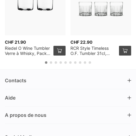
CHF 21.90
CHF 22.90
Riedel O Wine Tumbler
RCR Style Timeless
Verre à Whisky, Pack
O.F. Tumbler 31cl,
de 2
Pack de 6
Contacts
DRINKS.CH / Silverbogen AG
Aide
Nüschelerstrasse 35
8001 Zürich
FAQ
Suisse
A propos de nous
Processus de commande
Service clientèle
Contacts
Encaisser un bon
+41 44 520 09 09