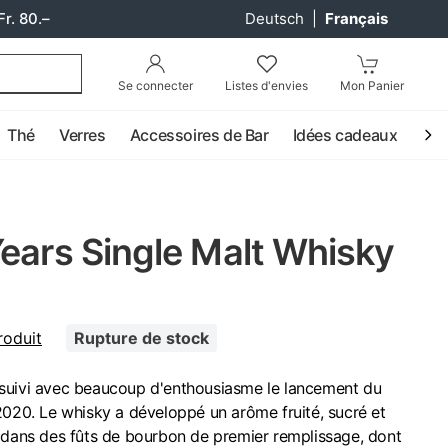
Fr. 80.–
Deutsch
|
Français
Se connecter
Listes d'envies
Mon Panier
Thé
Verres
Accessoires de Bar
Idées cadeaux
Coc
ears Single Malt Whisky
roduit
Rupture de stock
suivi avec beaucoup d'enthousiasme le lancement du
2020. Le whisky a développé un arôme fruité, sucré et
n dans des fûts de bourbon de premier remplissage, dont