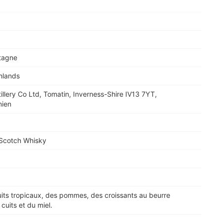
tagne
hlands
illery Co Ltd, Tomatin, Inverness-Shire IV13 7YT,
nien
 Scotch Whisky
uits tropicaux, des pommes, des croissants au beurre
cuits et du miel.