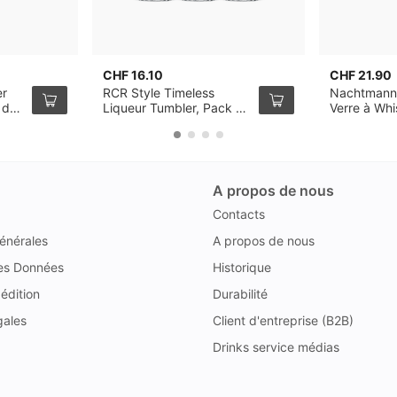
CHF 16.10
CHF 21.90
er
RCR Style Timeless
Nachtmann
 de
Liqueur Tumbler, Pack de
Verre à Wh
6
de 4
A propos de nous
Contacts
énérales
A propos de nous
des Données
Historique
édition
Durabilité
gales
Client d'entreprise (B2B)
Drinks service médias