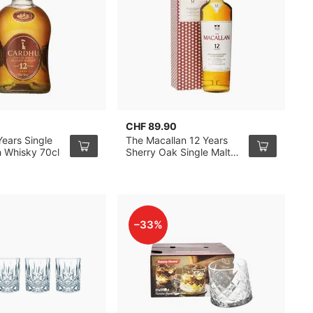
CHF 89.90
C
ears Single
The Macallan 12 Years
O
h Whisky 70cl
Sherry Oak Single Malt
M
Whisky 70cl
–33%