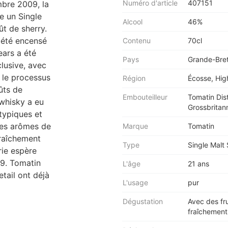
Numéro d'article
407151
mbre 2009, la
le un Single
Alcool
46%
ût de sherry.
 été encensé
Contenu
70cl
ears a été
Pays
Grande-Bre
lusive, avec
, le processus
Région
Écosse, Hig
ûts de
Embouteilleur
Tomatin Dist
 whisky a eu
Grossbritan
typiques et
des arômes de
Marque
Tomatin
fraîchement
Type
Single Malt
rie espère
19. Tomatin
L'âge
21 ans
etail ont déjà
L'usage
pur
Dégustation
Avec des fr
fraîchement 