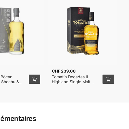
CHF 239.00
C
 Bòcan
Tomatin Decades II
T
2 Shochu &
Highland Single Malt
C
 Casks
Whisky 70cl
7
ngle Malt
l
lémentaires