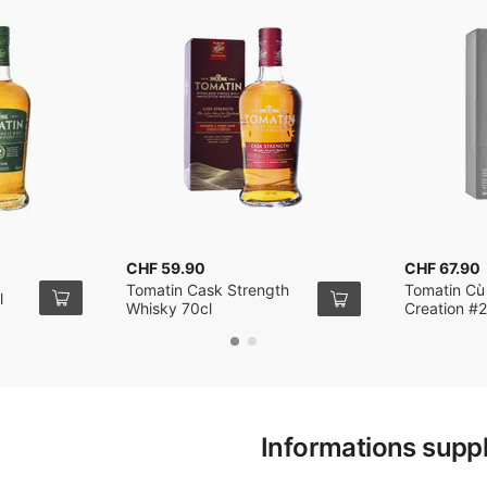
CHF 59.90
CHF 67.90
Tomatin Cask Strength
Tomatin Cù
l
Whisky 70cl
Creation #
Virgin Oak
Highland Si
Whisky 70c
Informations supp