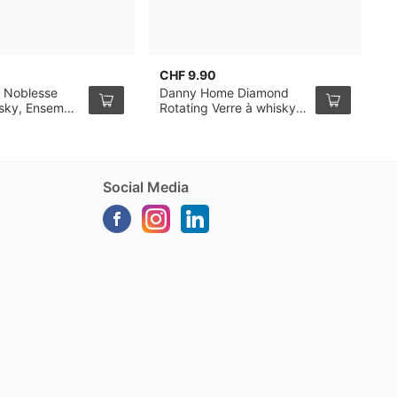
CHF 9.90
C
 Noblesse
Danny Home Diamond
L
isky, Ensemble
Rotating Verre à whisky
V
32cl, pack de 6
Social Media