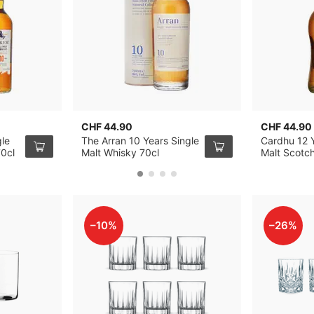
CHF 44.90
CHF 44.90
gle
The Arran 10 Years Single
Cardhu 12 Y
70cl
Malt Whisky 70cl
Malt Scotc
–10%
–26%