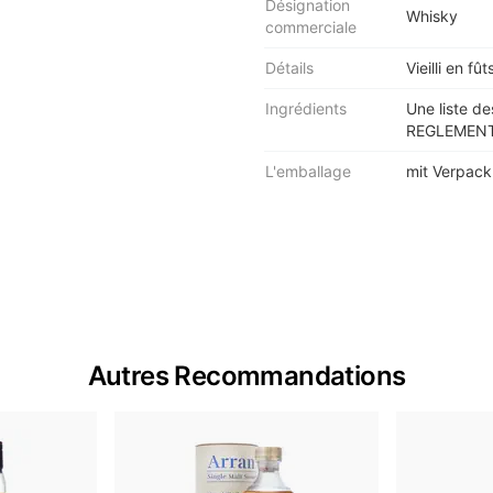
Désignation
Whisky
commerciale
Détails
Vieilli en fû
Ingrédients
Une liste de
REGLEMENT 
L'emballage
mit Verpac
Autres Recommandations