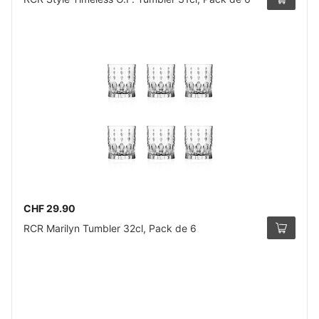
CHF 29.90
RCR Marilyn Tumbler 32cl, Pack de 6