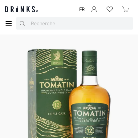
FR
Se connecter
Listes d'envies
Mon Pani
Search