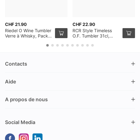
CHF 21.90
CHF 22.90
Riedel O Wine Tumbler
RCR Style Timeless
Verre à Whisky, Pack
O.F. Tumbler 31cl,
de 2
Pack de 6
Contacts
DRINKS.CH / Silverbogen AG
Aide
Nüschelerstrasse 35
8001 Zürich
FAQ
Suisse
A propos de nous
Processus de commande
Service clientèle
Contacts
Encaisser un bon
+41 44 520 09 09
Social Media
info@drinks.ch
A propos de nous
Livraison & Pick-up
Du lundi au vendredi
Historique
Options de Payement
9.00 – 12.00 et de 13.30 – 17.00