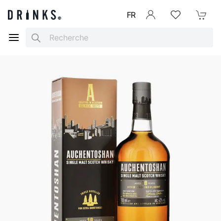
FR
Se connecter
Listes d'envies
Mon Pani
Search