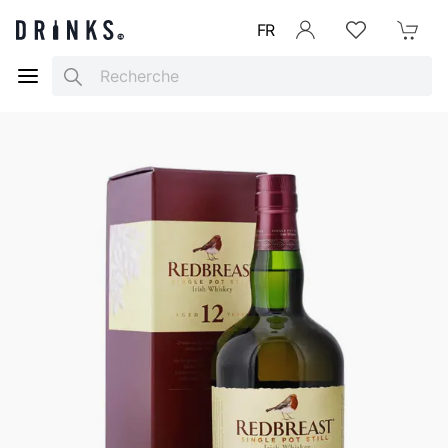
FR
Se connecter
Listes d'envies
Mon Pani
Search