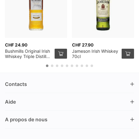
CHF 24.90
CHF 27.90
Bushmills Original Irish
Jameson Irish Whiskey
Whiskey Triple Distilled
70cl
70cl
Contacts
DRINKS.CH / Silverbogen AG
Aide
Nüschelerstrasse 35
8001 Zürich
FAQ
Suisse
A propos de nous
Processus de commande
Service clientèle
Contacts
Encaisser un bon
+41 44 520 09 09