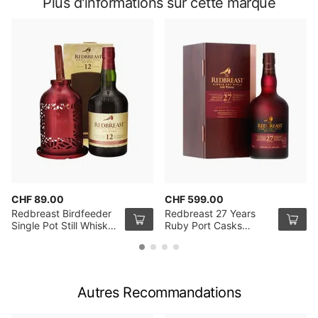
Plus d'informations sur cette marque
CHF 89.00
CHF 599.00
Redbreast Birdfeeder
Redbreast 27 Years
Single Pot Still Whisky
Ruby Port Casks
Irlandais de 12 ans
Single Pot Still Whiskey
70cl
Batch 2 70cl
Autres Recommandations